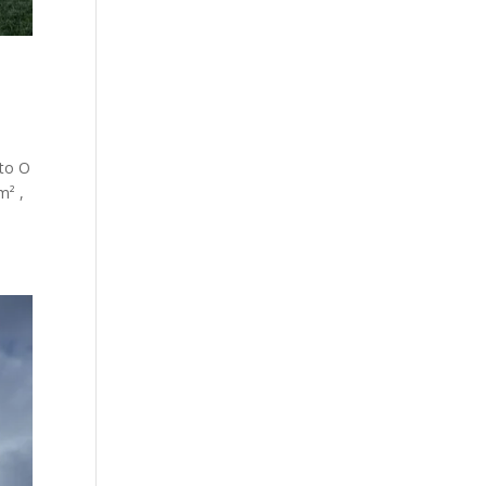
eto O
m² ,