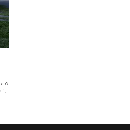
eto O
m² ,