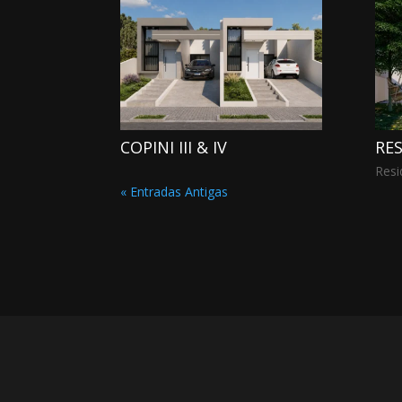
COPINI III & IV
RE
Resi
« Entradas Antigas