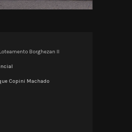
Loteamento Borghezan II
ncial
que Copini Machado