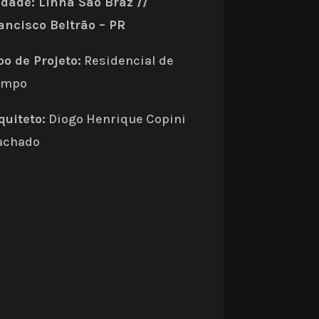
dade: Linha São Braz //
ancisco Beltrão – PR
po de Projeto:
Residencial de
ampo
quiteto:
Diogo Henrique Copini
achado