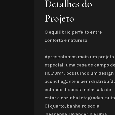
Detalhes do
Projeto
O equilíbrio perfeito entre
conforto e natureza
.
Apresentamos mais um projeto
especial: uma casa de campo d
110,73m² , possuindo um design
aconchegante e bem distribuíd
estando disposta nela: sala de
estar e cozinha integradas ,suít
01 quarto, banheiro social
,despensa ,lavanderia e uma