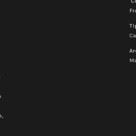
Ci
Fr
Ti
C
Ar
M
e
o
e,