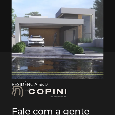
« Entradas Antigas
Próximas Entradas »
RESIDÊNCIA W&L
Residencial
,
Rural
RESIDÊNCIA W&K
Residencial
,
Rural
RESIDÊNCIA S&D
Residencial
Fale com a gente